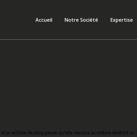
Accueil
Notre Société
Expertise
d’un article de blog parce qu’elle restera au même endroit et 