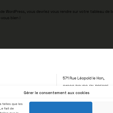
e de WordPress, vous devriez vous rendre sur
votre tableau de 
vous bien !
571 Rue Léopold le Hon,
01000 BOURG-EN-BRESSE
Gérer le consentement aux cookies
Tél. : 04 74 22 93 70
s telles que les
ojets,
e fait de
tanée.