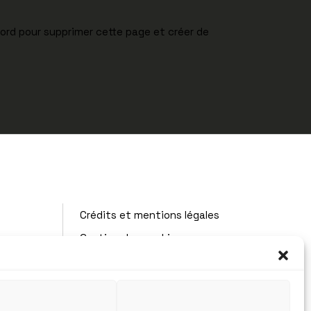
bord
pour supprimer cette page et créer de
Crédits et mentions légales
Gestion des cookies
Réalisation AB6NET