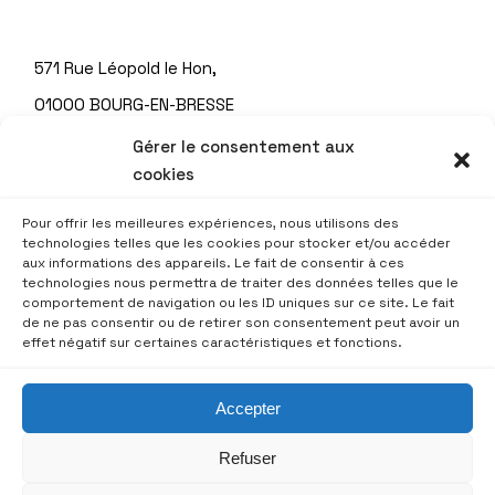
571 Rue Léopold le Hon,
01000 BOURG-EN-BRESSE
Tél. : 04 74 22 93 70
Gérer le consentement aux
cookies
Pour offrir les meilleures expériences, nous utilisons des
©2023 Tous droits réservés
technologies telles que les cookies pour stocker et/ou accéder
aux informations des appareils. Le fait de consentir à ces
technologies nous permettra de traiter des données telles que le
comportement de navigation ou les ID uniques sur ce site. Le fait
Crédits et mentions légales
de ne pas consentir ou de retirer son consentement peut avoir un
effet négatif sur certaines caractéristiques et fonctions.
Gestion des cookies
Réalisation AB6NET
Accepter
Refuser