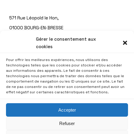
571 Rue Léopold le Hon,
01000 BOURG-EN-BRESSE
Tél. : 04 74 22 93 70
Gérer le consentement aux
cookies
Pour offrir les meilleures expériences, nous utilisons des
©2023 Tous droits réservés
technologies telles que les cookies pour stocker et/ou accéder
aux informations des appareils. Le fait de consentir à ces
technologies nous permettra de traiter des données telles que le
comportement de navigation ou les ID uniques sur ce site. Le fait
Crédits et mentions légales
de ne pas consentir ou de retirer son consentement peut avoir un
effet négatif sur certaines caractéristiques et fonctions.
Gestion des cookies
Réalisation AB6NET
Accepter
Refuser